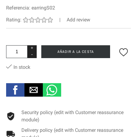
Referencia:
earringS02
Rating:
|
Add review
+
AÑADIR A LA CESTA
-
In stock
Security policy (edit with Customer reassurance
module)
Delivery policy (edit with Customer reassurance