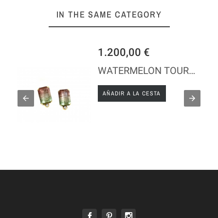
IN THE SAME CATEGORY
€
640,00 €
WATERMELON TOURMALINE
CESTA
AÑADIR A LA CESTA