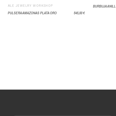
ALE JEWELRY WORKSHOP
BURBUJA ANIL
PULSERA AMAZONAS PLATA ORO
545,00 €