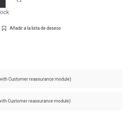
tock
Añadir a la lista de deseos
it with Customer reassurance module)
it with Customer reassurance module)